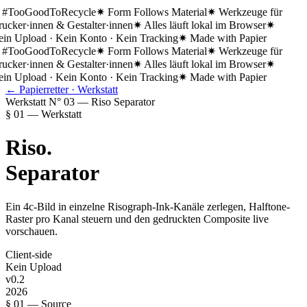
 #TooGoodToRecycle
✷ Form Follows Material
✷ Werkzeuge für
ucker·innen & Gestalter·innen
✷ Alles läuft lokal im Browser
✷
in Upload · Kein Konto · Kein Tracking
✷ Made with Papier
 #TooGoodToRecycle
✷ Form Follows Material
✷ Werkzeuge für
ucker·innen & Gestalter·innen
✷ Alles läuft lokal im Browser
✷
in Upload · Kein Konto · Kein Tracking
✷ Made with Papier
← Papierretter · Werkstatt
Werkstatt N° 03 — Riso Separator
§ 01 — Werkstatt
Riso
.
Separator
Ein 4c-Bild in einzelne Risograph-Ink-Kanäle zerlegen, Halftone-
Raster pro Kanal steuern und den gedruckten Composite live
vorschauen.
Client-side
Kein Upload
v0.2
2026
§ 01 — Source