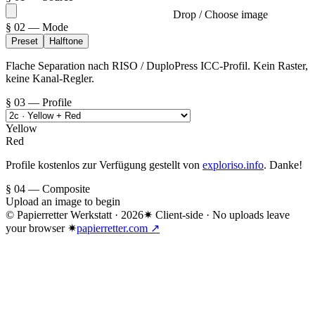
Drop / Choose image
§ 02 — Mode
Preset
Halftone
Flache Separation nach RISO / DuploPress ICC-Profil. Kein Raster,
keine Kanal-Regler.
§ 03 — Profile
Yellow
Red
Profile kostenlos zur Verfügung gestellt von
exploriso.info
. Danke!
§ 04 — Composite
Upload an image to begin
© Papierretter Werkstatt ·
2026
✷ Client-side · No uploads leave
your browser ✷
papierretter.com ↗